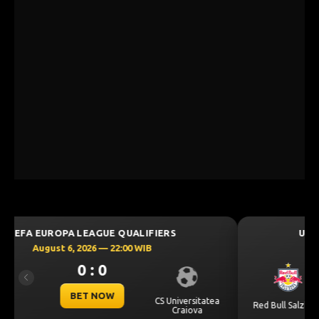
UEFA EUROPA LEAGUE QUALIFIERS
August 7, 2026 — 00:00 WIB
0 : 0
Previous
Next
BET NOW
Red Bull Salzburg
Pafos FC