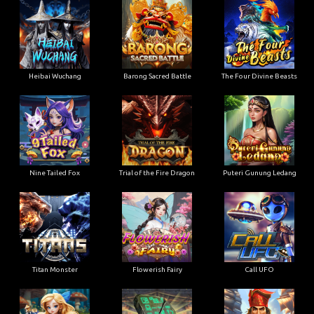
Heibai Wuchang
Barong Sacred Battle
The Four Divine Beasts
Nine Tailed Fox
Trial of the Fire Dragon
Puteri Gunung Ledang
Titan Monster
Flowerish Fairy
Call UFO