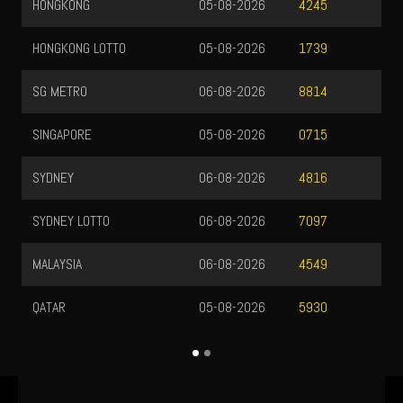
GKONG
05-08-2026
CHINA
4245
GKONG LOTTO
05-08-2026
JAPAN
1739
METRO
06-08-2026
8814
GAPORE
05-08-2026
0715
NEY
06-08-2026
4816
NEY LOTTO
06-08-2026
7097
AYSIA
06-08-2026
4549
AR
05-08-2026
5930