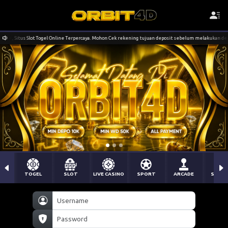
 Situs Slot Togel Online Terpercaya. Mohon Cek rekening tujuan deposit sebelum melakukan deposit.
TOGEL
SLOT
LIVE CASINO
SPORT
ARCADE
SABU