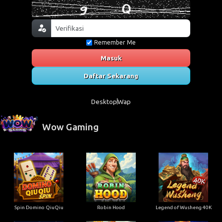
Remember Me
Masuk
Daftar Sekarang
Desktop
Wap
Wow Gaming
Spin Domino QiuQiu
Robin Hood
Legend of Wusheng 40K