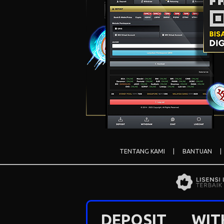
TENTANG KAMI
|
BANTUAN
|
DEPOSIT
WI