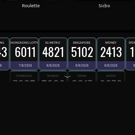
Roulette
Sicbo
NG
HONGKONG LOTTO
SG METRO
SINGAPORE
SYDNEY
SYD
43
6011
4821
5102
2413
1
26
7/8/2026
8/8/2026
8/8/2026
8/8/2026
8
CAMBODIA
TAIWAN
CHINA
JAPAN
7635
5838
3017
9078
8/8/2026
7/8/2026
8/8/2026
8/8/2026