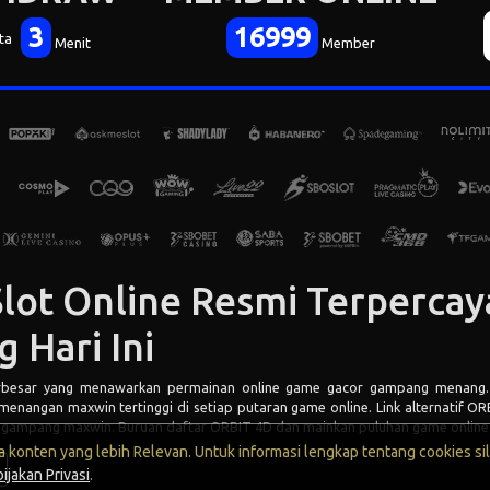
3
16999
ta
Menit
Member
Slot Online Resmi Terpercay
Hari Ini
erbesar yang menawarkan permainan online game gacor gampang menang
nangan maxwin tertinggi di setiap putaran game online. Link alternatif OR
r gampang maxwin. Buruan daftar ORBIT 4D dan mainkan puluhan game online 
 konten yang lebih Relevan. Untuk informasi lengkap tentang cookies sil
ijakan Privasi
.