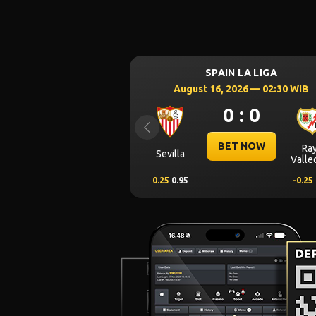
GA
UEFA CHAMPIONS LEAGUE QUALIFIERS
00:30 WIB
August 12, 2026 — 02:00 WIB
0 : 0
Previous
BET NOW
Getafe
Lyon
Sparta Praha
0.00
-0.72
1
0.86
-1
0.96