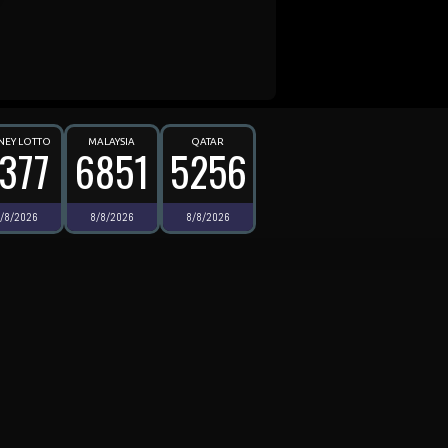
NEY LOTTO
MALAYSIA
QATAR
377
6851
5256
/8/2026
8/8/2026
8/8/2026