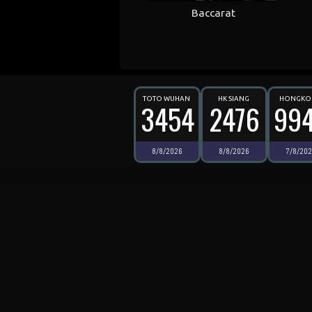
Baccarat
TOTO WUHAN
HK SIANG
HONGKO
3454
2476
99
8/8/2026
8/8/2026
7/8/20