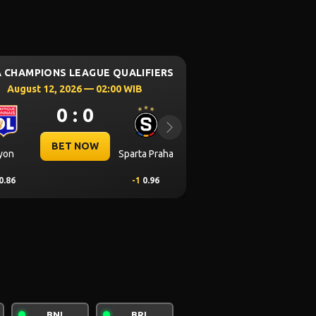
ONS LEAGUE QUALIFIERS
UEFA CHAMPIONS LEAGUE QU
12, 2026 — 01:15 WIB
August 11, 2026 — 22:59 
0 : 0
0 : 0
Next
BET NOW
BET NOW
Un
Mjallby
Bodo Glimt
-0.5
0.99
0.75
0.81
BNI
BRI