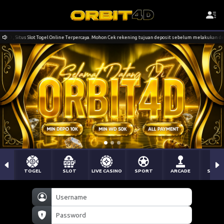
 , Situs Slot Togel Online Terpercaya. Mohon Cek rekening tujuan deposit sebelum melakukan deposit
TOGEL
SLOT
LIVE CASINO
SPORT
ARCADE
SABU