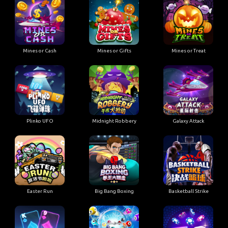
Mines or Cash
Mines or Gifts
Mines or Treat
Plinko UFO
Midnight Robbery
Galaxy Attack
Easter Run
Big Bang Boxing
Basketball Strike