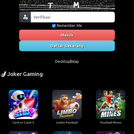
Remember Me
Masuk
Daftar Sekarang
Desktop
Wap
Joker Gaming
Cash or Crash 2
Limbo Football
Football Mines