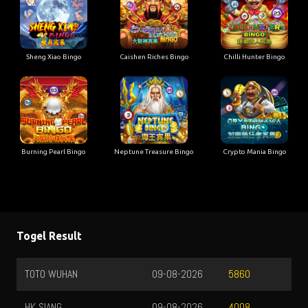
Sheng Xiao Bingo
Caishen Riches Bingo
Chilli Hunter Bingo
Burning Pearl Bingo
Neptune Treasure Bingo
Crypto Mania Bingo
Togel Result
CAMBODIA
08-08-2026
7635
TAIWAN
08-08-2026
4329