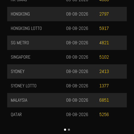
CHINA
08-08-2026
3017
JAPAN
08-08-2026
9078