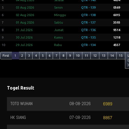
5
03 Aug 2026
Senin
QTR - 139
0569
6
02 Aug 2026
Minggu
QTR - 138
6015
7
01 Aug 2026
Sabtu
QTR - 137
3593
8
31 Jul 2026
Jumat
QTR - 136
9514
9
30 Jul 2026
Kamis
QTR - 135
1218
10
29 Jul 2026
Rabu
QTR - 134
4557
First
1
2
3
4
5
6
7
8
9
10
11
12
13
14
15
(
)
Togel Result
TOTO WUHAN
08-08-2026
6989
HK SIANG
07-08-2026
8867