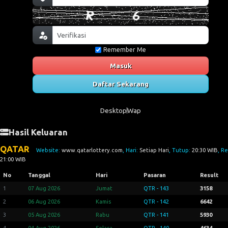
Remember Me
Masuk
Daftar Sekarang
Desktop
Wap
Hasil Keluaran
QATAR
Website:
www.qatarlottery.com
, Hari:
Setiap Hari
, Tutup:
20:30 WIB
, Re
21:00 WIB
No
Tanggal
Hari
Pasaran
Result
1
07 Aug 2026
Jumat
QTR - 143
3158
2
06 Aug 2026
Kamis
QTR - 142
6642
3
05 Aug 2026
Rabu
QTR - 141
5930
4
04 Aug 2026
Selasa
QTR - 140
4634