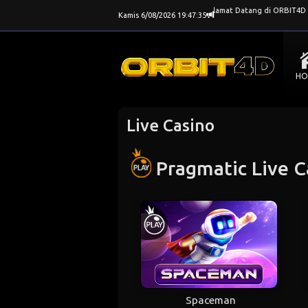
Selamat Datang di ORBIT4D , Sit
Kamis 6/08/2026 19:47:35
HO
Live Casino
Pragmatic Live C
Spaceman