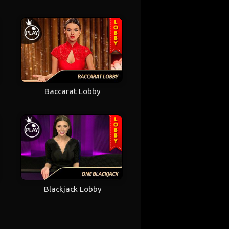
Baccarat Lobby
Blackjack Lobby