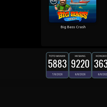
Big Bass Crash
TOTO WUHAN
HK SIANG
HONGKO
5883
9220
36
7/8/2026
6/8/2026
6/8/20