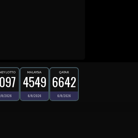
NEY LOTTO
MALAYSIA
QATAR
097
4549
6642
/8/2026
6/8/2026
6/8/2026