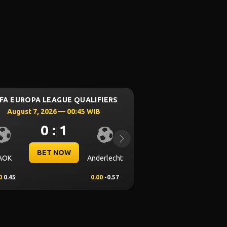
FA EUROPA LEAGUE QUALIFIERS
August 7, 2026 — 00:45 WIB
0 : 1
Next
BET NOW
AOK
Anderlecht
0
0.45
0.00
-0.57