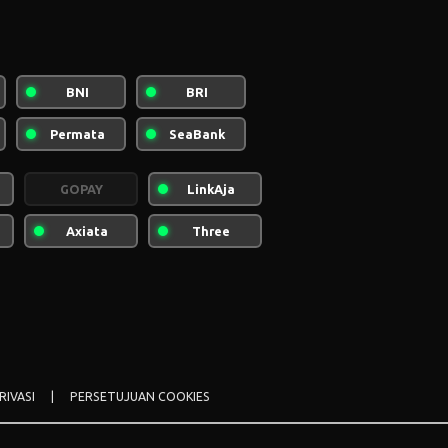
BNI
BRI
Permata
SeaBank
GOPAY
LinkAja
Axiata
Three
RIVASI
|
PERSETUJUAN COOKIES