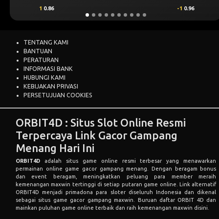
-1
0.96
0.5
0.83
TENTANG KAMI
BANTUAN
PERATURAN
INFORMASI BANK
HUBUNGI KAMI
KEBIJAKAN PRIVASI
PERSETUJUAN COOKIES
ORBIT4D : Situs Slot Online Resmi
Terpercaya Link Gacor Gampang
Menang Hari Ini
ORBIT4D
adalah situs game online resmi terbesar yang menawarkan
permainan online game gacor gampang menang. Dengan beragam bonus
dan event beragam, meningkatkan peluang para member meraih
kemenangan maxwin tertinggi di setiap putaran game online. Link alternatif
ORBIT4D menjadi primadona para sloter diseluruh Indonesia dan dikenal
sebagai situs game gacor gampang maxwin. Buruan daftar ORBIT 4D dan
mainkan puluhan game online terbaik dan raih kemenangan maxwin disini.