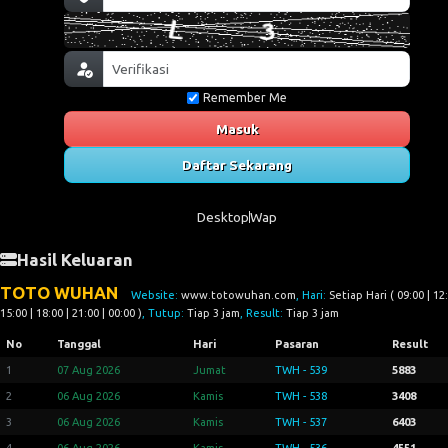
Remember Me
Masuk
Daftar Sekarang
Desktop
Wap
Hasil Keluaran
TOTO WUHAN
Website:
www.totowuhan.com
, Hari:
Setiap Hari ( 09:00 | 12:
15:00 | 18:00 | 21:00 | 00:00 )
, Tutup:
Tiap 3 jam
, Result:
Tiap 3 jam
No
Tanggal
Hari
Pasaran
Result
1
07 Aug 2026
Jumat
TWH - 539
5883
2
06 Aug 2026
Kamis
TWH - 538
3408
3
06 Aug 2026
Kamis
TWH - 537
6403
4
06 Aug 2026
Kamis
TWH - 536
4551