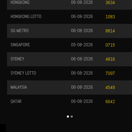
HONGKONG
06-08-2026
3634
HONGKONG LOTTO
06-08-2026
1083
SG METRO
06-08-2026
8814
SINGAPORE
05-08-2026
0715
SYDNEY
06-08-2026
4816
SYDNEY LOTTO
06-08-2026
7097
MALAYSIA
06-08-2026
4549
QATAR
06-08-2026
6642